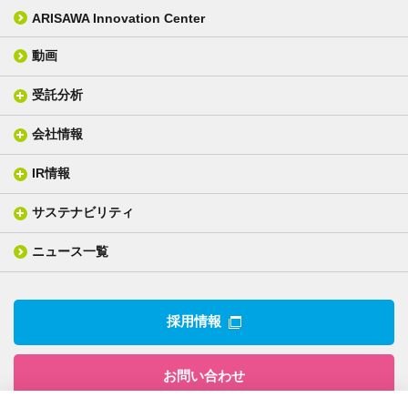
カバーレイフィルム
スクリーン
ARISAWA Innovation Center
銅張り積層板
3D材料
動画
層間接着シート
光学位相差素子
その他
貼り合せ加工 - フィルム貼合
受託分析
貼り合せ加工 - ガラス貼合
会社情報
分析メニュー(事例)
電気絶縁・産業構造材料
技術情報
ISO/IEC17025 認定試験所
織物製品
織る
IR情報
会社概要
分析装置
一般塗工製品
塗る
社長メッセージ
分析ニュース
サステナビリティ
IR情報トップ
産業用構造材料
形づくる
組織図
業績ハイライト
事業所
ニュース一覧
技術用語集
製品ニュース
サステナビリティ・マネジメント
IRライブラリー
関係企業
環境への取組み
電子公告
沿革
技術・製品情報トップ
社会との関わり
IRカレンダー
採用情報
CSRニュース
アナリストカバレッジ
IRニュース
お問い合わせ