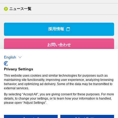
組織図
業績ハイライト
事業所
ニュース一覧
技術用語集
製品ニュース
サステナビリティ・マネジメント
IRライブラリー
関係企業
環境への取組み
電子公告
沿革
技術・製品情報トップ
社会との関わり
IRカレンダー
採用情報
CSRニュース
アナリストカバレッジ
IRニュース
お問い合わせ
English
株式会社有沢製作所
Privacy Settings
本社
This website uses cookies and similar technologies for purposes such as
〒943-8610
maintaining site functionality, improving user experience, analyzing browsing
新潟県上越市南本町1丁目5番5号
behavior, and optimizing ad delivery. Some of the data may be transmitted to
TEL：
025-524-5121
／FAX：025-524-1117
external services.
By selecting “Accept All”, you are giving consent for these purposes. For more
details, to change your settings, or to learn how your information is handled,
プライバシーポリシー
please open “Adjust Settings”.
© Arisawa Manufacturing Co., Ltd.