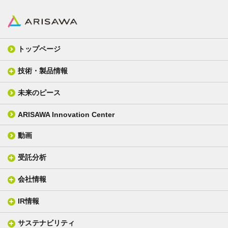
トップページ
技術・製品情報
未来のピース
FPC材料
光学材料
カバーレイフィルム
スクリーン
ARISAWA Innovation Center
銅張り積層板
3D材料
動画
層間接着シート
光学位相差素子
その他
貼り合せ加工 - フィルム貼合
受託分析
貼り合せ加工 - ガラス貼合
会社情報
分析メニュー(事例)
電気絶縁・産業構造材料
技術情報
ISO/IEC17025 認定試験所
織物製品
織る
IR情報
会社概要
分析装置
一般塗工製品
塗る
社長メッセージ
分析ニュース
サステナビリティ
IR情報トップ
産業用構造材料
形づくる