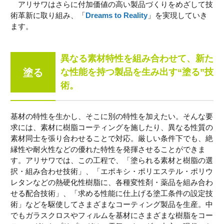
アリサワはさらに付加価値の高い製品づくりをめざして技
術革新に取り組み、「
Dreams to Reality
」を実現していき
ます。
異なる素材特性を組み合わせて、
新た
塗る
な性能を持つ製品を生み出す“塗る”技
術。
基材の特性を生かし、そこに別の特性を加えたい。そんな要
求には、素材に樹脂コーティングを施したり、異なる性質の
素材同士を張り合わせることで対応。厳しい条件下でも、絶
縁性や耐火性などの優れた特性を発揮させることができま
す。アリサワでは、この工程で、「塗られる素材と樹脂の選
択・組み合わせ技術」、「エポキシ・ポリエステル・ポリウ
レタンなどの熱硬化性樹脂に、各種変性剤・薬品を組み合わ
せる配合技術」、「求める性能に仕上げる塗工条件の設定技
術」などを駆使してさまざまなコーティング製品を生産。中
でもガラスクロスやフィルムを基材にさまざまな樹脂をコー