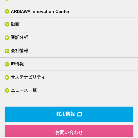
カバーレイフィルム
スクリーン
ARISAWA Innovation Center
銅張り積層板
3D材料
動画
層間接着シート
光学位相差素子
その他
貼り合せ加工 - フィルム貼合
受託分析
貼り合せ加工 - ガラス貼合
会社情報
分析メニュー(事例)
電気絶縁・産業構造材料
技術情報
ISO/IEC17025 認定試験所
織物製品
織る
IR情報
会社概要
分析装置
一般塗工製品
塗る
社長メッセージ
分析ニュース
サステナビリティ
IR情報トップ
産業用構造材料
形づくる
組織図
業績ハイライト
事業所
ニュース一覧
技術用語集
製品ニュース
サステナビリティ・マネジメント
IRライブラリー
関係企業
環境への取組み
電子公告
沿革
技術・製品情報トップ
社会との関わり
IRカレンダー
採用情報
CSRニュース
アナリストカバレッジ
IRニュース
お問い合わせ