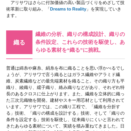
アリサワはさらに付加価値の高い製品づくりをめざして技
術革新に取り組み、「
Dreams to Reality
」を実現していき
ます。
繊維の分析、織りの構成設計、織りの
織る
条件設定、
これらの技術を駆使し、あ
らゆる素材を“織る”に挑戦。
普通は綿糸や麻糸、絹糸を布に織ることを思い浮かべるでし
ょうが、アリサワで言う織るとはガラス繊維やアラミド繊
維、炭素繊維などの最先端素材を織ること。その織り方も平
織り、綾織り、繻子織り、絡み織りなどがあり、それぞれ特
長のあるクロスに仕上がります。また、繊維を立体的に織っ
た三次元織物を開発。建材やスキー用芯材として利用されて
います。アリサワでは、この織り工程で、「繊維を分折す
る」技術、「織りの構成を設計する」技術、そして「織りの
条件を設定する」技術を駆使し、従来織りにくいと言われて
きたあらゆる素材について、実績を積み重ねてきました。日