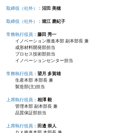
取締役（社外）
：
沼田 美穂
取締役（社外）
：
堀江 磨紀子
常務執行役員
：
藤田 秀一
イノベーション推進本部 副本部長 兼
成形材料開発部担当
プロセス技術部担当
イノベーションセンター担当
常務執行役員
：
望月 多賀雄
生産本部 本部長 兼
製造部(主)担当
上席執行役員
：
相澤 毅
管理本部 副本部長 兼
品質保証部担当
上席執行役員
：
田邉 崇人
ＤＸ推進本部 本部長 兼