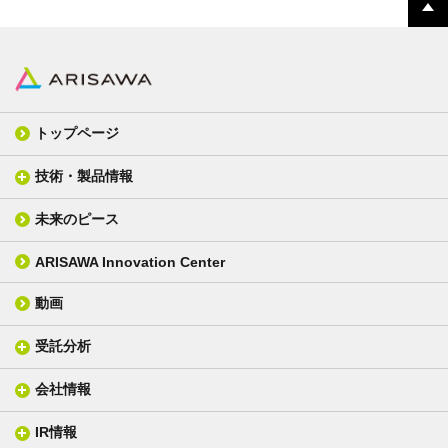
トップページ
技術・製品情報
未来のピース
FPC材料
光学材料
カバーレイフィルム
スクリーン
ARISAWA Innovation Center
銅張り積層板
3D材料
動画
層間接着シート
光学位相差素子
その他
貼り合せ加工 - フィルム貼合
受託分析
貼り合せ加工 - ガラス貼合
会社情報
分析メニュー(事例)
電気絶縁・産業構造材料
技術情報
ISO/IEC17025 認定試験所
織物製品
織る
IR情報
会社概要
分析装置