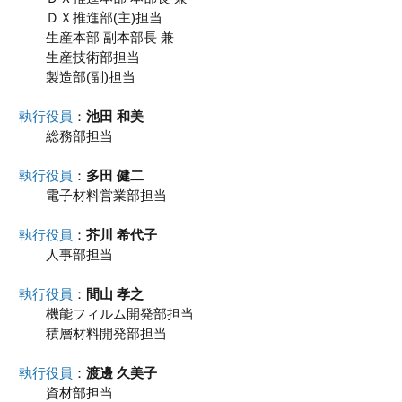
ＤＸ推進部(主)担当
生産本部 副本部長 兼
生産技術部担当
製造部(副)担当
執行役員
：
池田 和美
総務部担当
執行役員
：
多田 健二
電子材料営業部担当
執行役員
：
芥川 希代子
人事部担当
執行役員
：
間山 孝之
機能フィルム開発部担当
積層材料開発部担当
執行役員
：
渡邊 久美子
資材部担当