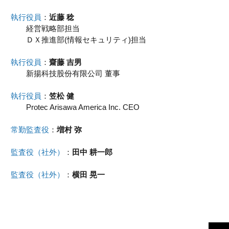
執行役員
：
近藤 稔
経営戦略部担当
ＤＸ推進部(情報セキュリティ)担当
執行役員
：
齋藤 吉男
新揚科技股份有限公司 董事
執行役員
：
笠松 健
Protec Arisawa America Inc. CEO
常勤監査役
：
増村 弥
監査役（社外）
：
田中 耕一郎
監査役（社外）
：
横田 晃一