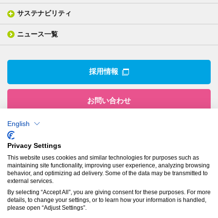
一般塗工製品
塗る
社長メッセージ
分析ニュース
サステナビリティ
IR情報トップ
産業用構造材料
形づくる
組織図
業績ハイライト
事業所
ニュース一覧
技術用語集
製品ニュース
サステナビリティ・マネジメント
IRライブラリー
関係企業
環境への取組み
電子公告
沿革
技術・製品情報トップ
社会との関わり
IRカレンダー
採用情報
CSRニュース
アナリストカバレッジ
IRニュース
お問い合わせ
English
株式会社有沢製作所
Privacy Settings
本社
This website uses cookies and similar technologies for purposes such as
〒943-8610
maintaining site functionality, improving user experience, analyzing browsing
新潟県上越市南本町1丁目5番5号
behavior, and optimizing ad delivery. Some of the data may be transmitted to
TEL：
025-524-5121
／FAX：025-524-1117
external services.
By selecting “Accept All”, you are giving consent for these purposes. For more
details, to change your settings, or to learn how your information is handled,
プライバシーポリシー
please open “Adjust Settings”.