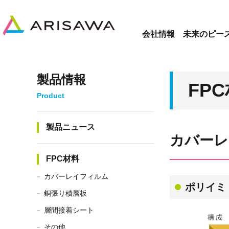
会社情報
未来のピー
製品情報
FP
製品ニュース
カバーレ
FPC材料
カバーレイフィルム
ポリイミ
銅張り積層板
層間接着シート
その他