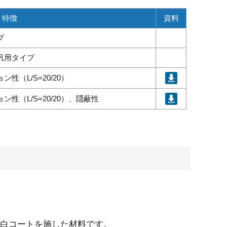
特徴
資料
プ
汎用タイプ
（L/S=20/20）
（L/S=20/20）、隠蔽性
に白コートを施した材料です。