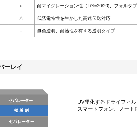
○
耐マイグレーション性（L/S=20/20)、フォル
△
低誘電特性を生かした高速伝送対応
－
無色透明、耐熱性を有する透明タイプ
バーレイ
UV硬化するドライフィ
スマートフォン、ノートP