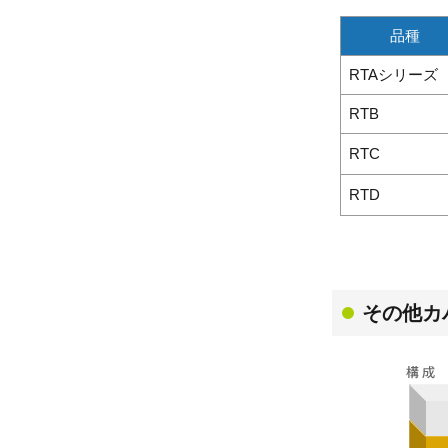
品種
RTAシリーズ
RTB
RTC
RTD
その他カ