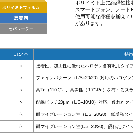
ポリイミド上に絶縁性接
スマートフォン、ノートPC
使用可能な品種を揃えて
があります。
UL94※
特
○
接着性、加工性に優れたハロゲン含有汎用タイ
○
ファインパターン（L/S=20/20）対応のハロゲ
○
高Tg（110℃）、高弾性（3.7GPa）を有する
○
配線ピッチ20μm（L/S=10/10）対応、優れた
△
耐マイグレーション性（L/S=20/20)、低反発タ
△
耐マイグレーション性(L/S=20/20)、優れたク