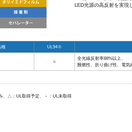
LED光源の高反射を実現
品種
UL94※
全光線反射率88%以上、
○
難燃性、折り曲げ性、電気
み、△：UL取得予定、－：UL未取得