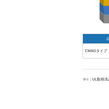
CMAGタイプ
※○：UL取得済