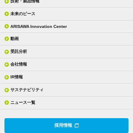
技術・製品情報
未来のピース
FPC材料
光学材料
カバーレイフィルム
スクリーン
ARISAWA Innovation Center
銅張り積層板
3D材料
動画
層間接着シート
光学位相差素子
その他
貼り合せ加工 - フィルム貼合
受託分析
貼り合せ加工 - ガラス貼合
会社情報
分析メニュー(事例)
電気絶縁・産業構造材料
技術情報
ISO/IEC17025 認定試験所
織物製品
織る
IR情報
会社概要
分析装置
一般塗工製品
塗る
社長メッセージ
分析ニュース
サステナビリティ
IR情報トップ
産業用構造材料
形づくる
組織図
業績ハイライト
事業所
ニュース一覧
技術用語集
製品ニュース
サステナビリティ・マネジメント
IRライブラリー
関係企業
環境への取組み
電子公告
沿革
技術・製品情報トップ
社会との関わり
IRカレンダー
採用情報
CSRニュース
アナリストカバレッジ