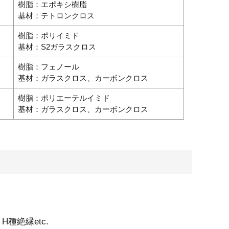
樹脂：エポキシ樹脂
基材：テトロンクロス
樹脂：ポリイミド
基材：S2ガラスクロス
樹脂：フェノール
基材：ガラスクロス、カーボンクロス
樹脂：ポリエーテルイミド
基材：ガラスクロス、カーボンクロス
種絶縁etc.