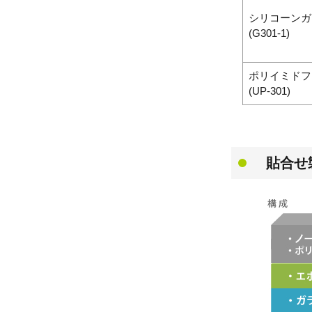
シリコーンガ
(G301-1)
ポリイミドフ
(UP-301)
貼合せ