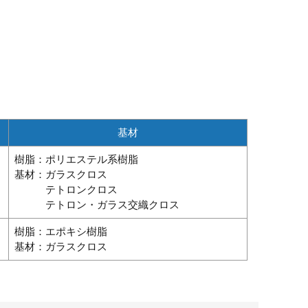
基材
樹脂：ポリエステル系樹脂
基材：ガラスクロス
テトロンクロス
テトロン・ガラス交織クロス
樹脂：エポキシ樹脂
基材：ガラスクロス