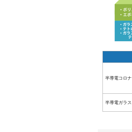
半導電コロナ
半導電ガラス