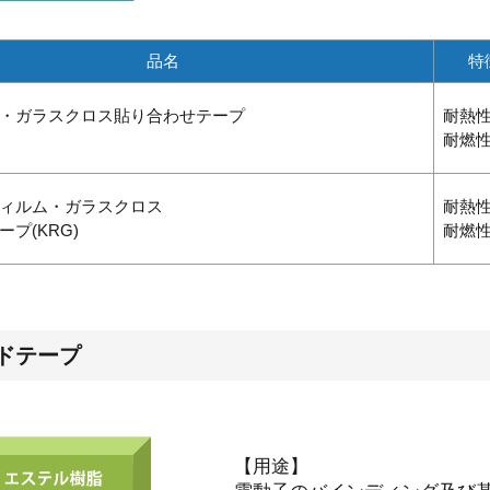
品名
特
・ガラスクロス貼り合わせテープ
耐熱
耐燃
ィルム・ガラスクロス
耐熱
プ(KRG)
耐燃
ドテープ
【用途】