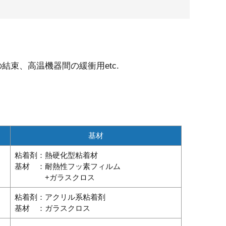
結束、高温機器間の緩衝用etc.
基材
粘着剤：熱硬化型粘着材
基材 ：耐熱性フッ素フィルム
+ガラスクロス
粘着剤：アクリル系粘着剤
基材 ：ガラスクロス