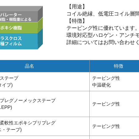
【用途】
コイル絶縁、低電圧コイル層間
【特徴】
テーピング性に優れています
環境対応型ハロゲン・アンチ
詳細についてはお問い合わせ
品名
特徴
ステープ
テーピング性
タイプ)
中温硬化
プレグノーメックステープ
テーピング性
EPP)
柔軟性エポキシプリプレグ
テーピング性
ロス・テープ)