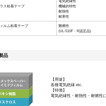
電気絶縁性
ラス粘着テープ
機械的特性
耐熱性
耐寒性
ィルム粘着テープ
難燃性
(UL-510F・R認定品)
製品
【用途】
各種電気絶縁 etc.
【特徴】
電気絶縁性・耐熱性・耐燃性