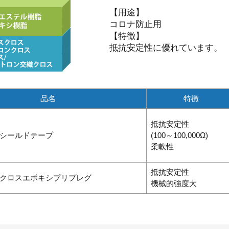
【用途】
コロナ防止用
【特徴】
抵抗安定性に優れています。
品名
特徴
抵抗安定性
シールドテープ
(100～100,000Ω)
柔軟性
抵抗安定性
クロスエポキシプリプレグ
機械的強度大