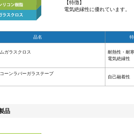
【特徴】
電気絶縁性に優れています。
品名
特
ムガラスクロス
耐熱性・耐
電気絶縁性
コーンラバーガラステープ
自己融着性
製品