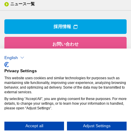
事業所
ニュース一覧
技術用語集
製品ニュース
サステナビリティ・マネジメント
IRライブラリー
関係企業
環境への取組み
電子公告
沿革
技術・製品情報トップ
社会との関わり
IRカレンダー
採用情報
CSRニュース
アナリストカバレッジ
IRニュース
お問い合わせ
English
株式会社有沢製作所
Privacy Settings
本社
This website uses cookies and similar technologies for purposes such as
〒943-8610
maintaining site functionality, improving user experience, analyzing browsing
新潟県上越市南本町1丁目5番5号
behavior, and optimizing ad delivery. Some of the data may be transmitted to
TEL：
025-524-5121
／FAX：025-524-1117
external services.
By selecting “Accept All”, you are giving consent for these purposes. For more
details, to change your settings, or to learn how your information is handled,
プライバシーポリシー
please open “Adjust Settings”.
© Arisawa Manufacturing Co., Ltd.
Accept all
Adjust Settings