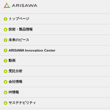
トップページ
技術・製品情報
未来のピース
FPC材料
光学材料
カバーレイフィルム
スクリーン
ARISAWA Innovation Center
銅張り積層板
3D材料
動画
層間接着シート
光学位相差素子
その他
貼り合せ加工 - フィルム貼合
受託分析
貼り合せ加工 - ガラス貼合
会社情報
分析メニュー(事例)
電気絶縁・産業構造材料
技術情報
ISO/IEC17025 認定試験所
織物製品
織る
IR情報
会社概要
分析装置
一般塗工製品
塗る
社長メッセージ
分析ニュース
サステナビリティ
IR情報トップ
産業用構造材料
形づくる
組織図
業績ハイライト