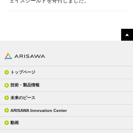
ェイスシールドを寄付しました。
トップページ
技術・製品情報
未来のピース
FPC材料
光学材料
カバーレイフィルム
スクリーン
ARISAWA Innovation Center
銅張り積層板
3D材料
動画
層間接着シート
光学位相差素子
その他
貼り合せ加工 - フィルム貼合