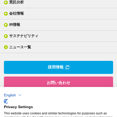
受託分析
貼り合せ加工 - ガラス貼合
会社情報
分析メニュー(事例)
電気絶縁・産業構造材料
技術情報
ISO/IEC17025 認定試験所
織物製品
織る
IR情報
会社概要
分析装置
一般塗工製品
塗る
社長メッセージ
分析ニュース
サステナビリティ
IR情報トップ
産業用構造材料
形づくる
組織図
業績ハイライト
事業所
ニュース一覧
技術用語集
製品ニュース
サステナビリティ・マネジメント
IRライブラリー
関係企業
環境への取組み
電子公告
沿革
技術・製品情報トップ
社会との関わり
IRカレンダー
採用情報
CSRニュース
アナリストカバレッジ
IRニュース
お問い合わせ
English
株式会社有沢製作所
Privacy Settings
本社
This website uses cookies and similar technologies for purposes such as
〒943-8610