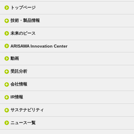
トップページ
技術・製品情報
未来のピース
FPC材料
光学材料
カバーレイフィルム
スクリーン
ARISAWA Innovation Center
銅張り積層板
3D材料
動画
層間接着シート
光学位相差素子
その他
貼り合せ加工 - フィルム貼合
受託分析
貼り合せ加工 - ガラス貼合
会社情報
分析メニュー(事例)
電気絶縁・産業構造材料
技術情報
ISO/IEC17025 認定試験所
織物製品
織る
IR情報
会社概要
分析装置
一般塗工製品
塗る
社長メッセージ
分析ニュース
サステナビリティ
IR情報トップ
産業用構造材料
形づくる
組織図
業績ハイライト
事業所
ニュース一覧
技術用語集
製品ニュース
サステナビリティ・マネジメント
IRライブラリー
関係企業
環境への取組み