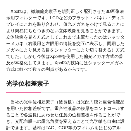
Xpol®は、微細偏光素子を規則正しく配列させた3D画像表
示用フィルターです。LCDなどのフラット・パネル・ディス
プレイにこれを貼り合わせ、偏光メガネをかけて見ることに
より簡易にちらつきのない立体映像を見ることができます。
立体映像を見る方式としてこれまで主流だったのはシャッタ
ーメガネ（右眼用と左眼用の情報を交互に表示し、同期した
メガネにより見える目をシャッターにより切り替える）方式
でした。しかし今後はXpol®を使用した偏光メガネ方式の普
及が本格化してきます。Xpol®の技術にはシャッターメガネ
方式に較べて数々の利点があるからです。
光学位相差素子
当社の光学位相差素子（波長板）は光配向膜と重合性液晶
を用いた位相差板です。重合性液晶の膜厚をコントロールす
ることで各波長にあわせた任意の位相差板を作ることがで
き、光配向膜への露光角度を変えることで光学軸も自由に設
計できます。基材はTAC、COP等のフィルムをはじめアル