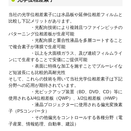
当社の光学位相差素子には水晶板や延伸位相差フィルムと
比較し下記メリットがあります。
・光配向技術により複雑且つファインピッチの
パターニング位相差板が生産可能
・光配向膜と重合性液晶を多層コートすること
で複合素子が薄膜で生産可能
・以上を大面積ガラス、及び連続フィルムライ
ンにて生産することで安価にご提供可能
・表面に特殊な加工を施すことでブルーレイな
ど短波長にも比較的高耐光性
そして、これらの技術を用いて当社光学位相差素子は下記
分野への応用が期待されています。
・光ピックアップ装置（BD、DVD、CD）等に
使用されるλ/4位相差板（QWP）、λ/2位相差板（HWP）
・液晶プロジェクターに使用される偏光変換素
子（PSコンバータ）
・その他偏光をコントロールする各種分野（電
子産業、情報処理、自動車、建設）