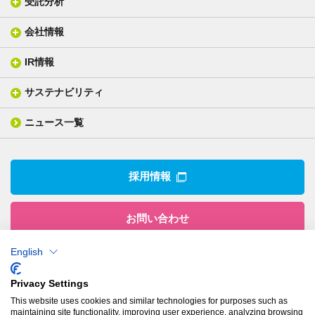
受託分析
貼り合せ加工 - ガラス貼合
会社情報
分析メニュー(事例)
電気絶縁・産業構造材料
技術情報
ISO/IEC17025 認定試験所
織物製品
織る
IR情報
会社概要
分析装置
一般塗工製品
塗る
社長メッセージ
分析ニュース
サステナビリティ
IR情報トップ
産業用構造材料
形づくる
組織図
業績ハイライト
事業所
ニュース一覧
技術用語集
製品ニュース
サステナビリティ・マネジメント
IRライブラリー
関係企業
環境への取組み
電子公告
沿革
技術・製品情報トップ
社会との関わり
IRカレンダー
採用情報
CSRニュース
アナリストカバレッジ
IRニュース
お問い合わせ
English
株式会社有沢製作所
Privacy Settings
本社
This website uses cookies and similar technologies for purposes such as
〒943-8610
maintaining site functionality, improving user experience, analyzing browsing