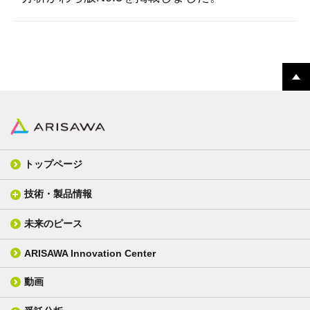
トップページ
技術・製品情報
未来のピース
FPC材料
光学材料
カバーレイフィルム
スクリーン
ARISAWA Innovation Center
銅張り積層板
3D材料
動画
層間接着シート
光学位相差素子
その他
貼り合せ加工 - フィルム貼合