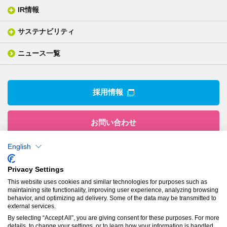
ISO/IEC17025 認定試験所
織物製品
織る
IR情報
会社概要
分析装置
一般塗工製品
塗る
社長メッセージ
分析ニュース
サステナビリティ
IR情報トップ
産業用構造材料
形づくる
組織図
業績ハイライト
事業所
ニュース一覧
技術用語集
製品ニュース
サステナビリティ・マネジメント
IRライブラリー
関係企業
環境への取組み
電子公告
沿革
技術・製品情報トップ
社会との関わり
IRカレンダー
採用情報
CSRニュース
アナリストカバレッジ
IRニュース
お問い合わせ
English
株式会社有沢製作所
Privacy Settings
本社
This website uses cookies and similar technologies for purposes such as
〒943-8610
maintaining site functionality, improving user experience, analyzing browsing
新潟県上越市南本町1丁目5番5号
behavior, and optimizing ad delivery. Some of the data may be transmitted to
TEL：
025-524-5121
／FAX：025-524-1117
external services.
By selecting “Accept All”, you are giving consent for these purposes. For more
details, to change your settings, or to learn how your information is handled,