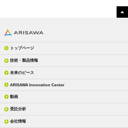
トップページ
技術・製品情報
未来のピース
FPC材料
光学材料
カバーレイフィルム
スクリーン
ARISAWA Innovation Center
銅張り積層板
3D材料
動画
層間接着シート
光学位相差素子
その他
貼り合せ加工 - フィルム貼合
受託分析
貼り合せ加工 - ガラス貼合
会社情報
分析メニュー(事例)
電気絶縁・産業構造材料
技術情報