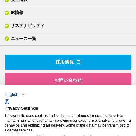
分析メニュー(事例)
電気絶縁・産業構造材料
技術情報
ISO/IEC17025 認定試験所
織物製品
織る
IR情報
会社概要
分析装置
一般塗工製品
塗る
社長メッセージ
分析ニュース
サステナビリティ
IR情報トップ
産業用構造材料
形づくる
組織図
業績ハイライト
事業所
ニュース一覧
技術用語集
製品ニュース
サステナビリティ・マネジメント
IRライブラリー
関係企業
環境への取組み
電子公告
沿革
技術・製品情報トップ
社会との関わり
IRカレンダー
採用情報
CSRニュース
アナリストカバレッジ
IRニュース
お問い合わせ
English
株式会社有沢製作所
Privacy Settings
本社
This website uses cookies and similar technologies for purposes such as
〒943-8610
maintaining site functionality, improving user experience, analyzing browsing
新潟県上越市南本町1丁目5番5号
behavior, and optimizing ad delivery. Some of the data may be transmitted to
TEL：
025-524-5121
／FAX：025-524-1117
external services.