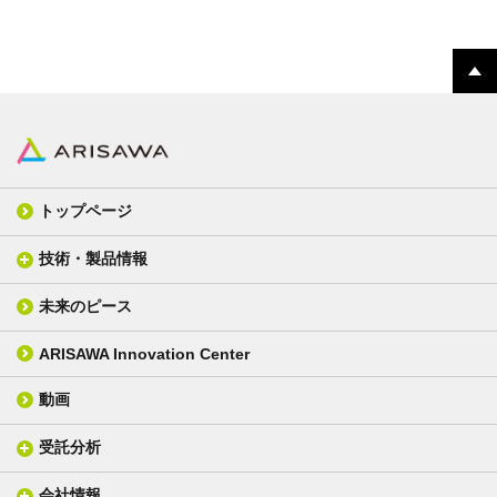
トップページ
技術・製品情報
未来のピース
FPC材料
光学材料
カバーレイフィルム
スクリーン
ARISAWA Innovation Center
銅張り積層板
3D材料
動画
層間接着シート
光学位相差素子
その他
貼り合せ加工 - フィルム貼合
受託分析
貼り合せ加工 - ガラス貼合
会社情報