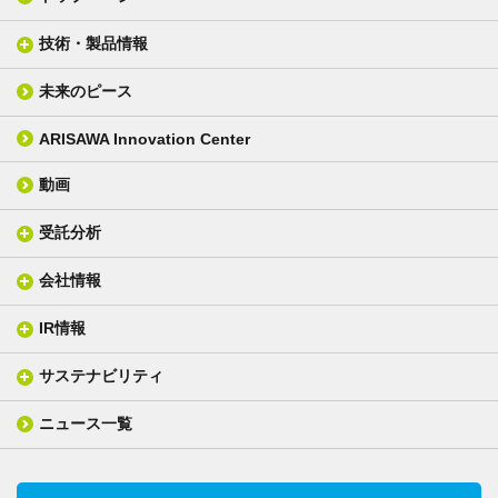
技術・製品情報
未来のピース
FPC材料
光学材料
カバーレイフィルム
スクリーン
ARISAWA Innovation Center
銅張り積層板
3D材料
動画
層間接着シート
光学位相差素子
その他
貼り合せ加工 - フィルム貼合
受託分析
貼り合せ加工 - ガラス貼合
会社情報
分析メニュー(事例)
電気絶縁・産業構造材料
技術情報
ISO/IEC17025 認定試験所
織物製品
織る
IR情報
会社概要
分析装置
一般塗工製品
塗る
社長メッセージ
分析ニュース
サステナビリティ
IR情報トップ
産業用構造材料
形づくる
組織図
業績ハイライト
事業所
ニュース一覧
技術用語集
製品ニュース
サステナビリティ・マネジメント
IRライブラリー
関係企業
環境への取組み
電子公告
沿革
技術・製品情報トップ
社会との関わり
IRカレンダー