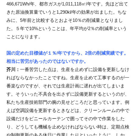
466,671Wh/年、都市ガスが1,011,118㎥/年です。先ほど出て
きた原油換算量でいうと1,290kl/年の効果が出ました。ちな
みに、5年前と比較するとおよそ10％の削減量となりまし
た。５年で10%ということは、年平均が2％の削減率という
ことになります。
国の定めた目標値が１％/年ですから、2倍の削減実績です。
相当に苦労があったのではないですか。
芥川：
一番苦労した点は、生産を止めずに設備を更新しなけ
ればならなかったことですね。生産を止めて工事するのが一
番楽なのですが、それでは生産計画に遅れが出てしまいま
す。そういった不具合を出さずに設備更新するというのが、
私たち生産技術部門の腕の見せどころだと思っています。例
えば空調設備を更新するときなどは、クリーンルームの中で
設備だけをビニールカーテンで囲ってその中で作業をした
り、どうしても機械を止めなければならない時は、定期点検
や制御更新のある休日に作業したりといったように。しか