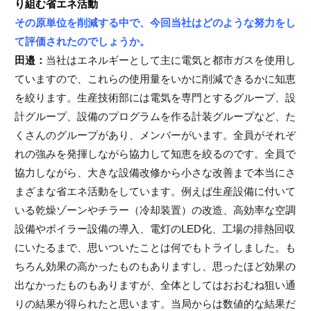
り組む省エネ活動
その原単位を削減する中で、今回当社はどのような努力をし
て評価されたのでしょうか。
田邉：
当社はエネルギーとして主に電気と都市ガスを使用し
ていますので、これらの使用量をいかに削減できるかに知恵
を絞ります。生産技術部には電気を専門とするグループ、設
計グループ、設備のプログラムを作る計装グループなど、た
くさんのグループがあり、メンバーがいます。全員がそれぞ
れの強みを発揮しながら協力して知恵を絞るのです。全員で
協力しながら、大きな設備改修から小さな改善まで本当にさ
まざまな省エネ活動をしています。例えば生産設備に付いて
いる乾燥ゾーンやチラー（冷却装置）の改造、高効率な空調
設備やボイラー設備の導入、電灯のLED化、工場の排熱回収
にいたるまで、思いついたことは何でもトライしました。も
ちろん効果の高かったものもありますし、思ったほど効果の
出なかったものもありますが、全体としてはおおむね狙い通
りの結果が得られたと思います。当局からは数値的な結果だ