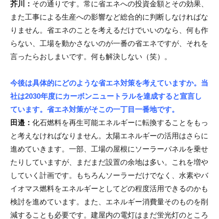
芥川：
その通りです。常に省エネへの投資金額とその効果、
また工事による生産への影響など総合的に判断しなければな
りません。省エネのことを考えるだけでいいのなら、何も作
らない、工場を動かさないのが一番の省エネですが、それを
言ったらおしまいです。何も解決しない（笑）。
今後は具体的にどのような省エネ対策を考えていますか。当
社は2030年度にカーボンニュートラルを達成すると宣言し
ています。省エネ対策がそこの一丁目一番地です。
田邉：
化石燃料を再生可能エネルギーに転換することをもっ
と考えなければなりません。太陽エネルギーの活用はさらに
進めていきます。一部、工場の屋根にソーラーパネルを乗せ
たりしていますが、まだまだ設置の余地は多い。これを増や
していく計画です。もちろんソーラーだけでなく、水素やバ
イオマス燃料をエネルギーとしてどの程度活用できるのかも
検討を進めています。また、エネルギー消費量そのものを削
減することも必要です。建屋内の電灯はまだ蛍光灯のところ