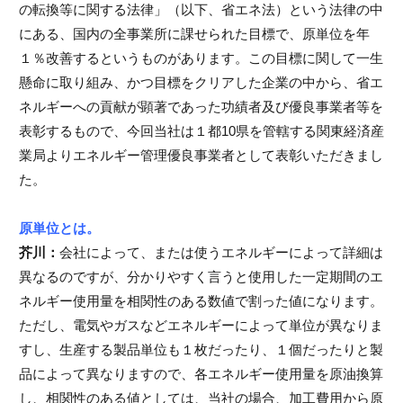
の転換等に関する法律」（以下、省エネ法）という法律の中
にある、国内の全事業所に課せられた目標で、原単位を年
１％改善するというものがあります。この目標に関して一生
懸命に取り組み、かつ目標をクリアした企業の中から、省エ
ネルギーへの貢献が顕著であった功績者及び優良事業者等を
表彰するもので、今回当社は１都10県を管轄する関東経済産
業局よりエネルギー管理優良事業者として表彰いただきまし
た。
原単位とは。
芥川：
会社によって、または使うエネルギーによって詳細は
異なるのですが、分かりやすく言うと使用した一定期間のエ
ネルギー使用量を相関性のある数値で割った値になります。
ただし、電気やガスなどエネルギーによって単位が異なりま
すし、生産する製品単位も１枚だったり、１個だったりと製
品によって異なりますので、各エネルギー使用量を原油換算
し、相関性のある値としては、当社の場合、加工費用から原