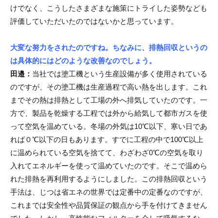
けでなく、こうしたさまざまな施策にトライした姿勢なども
評価していただいたのではないかと思っています。
大変な努力をされたのですね。ちなみに、排熱回収というの
は具体的にはどのような改善なのでしょう。
田邉：
当社では塗工機という生産設備が多く使用されている
のですが、その塗工機は生産過程で高い熱を出します。これ
までその熱は排熱として工場の外へ排気していたのです。一
方で、製品を乾燥する工程では外から給気して都市ガスを使
って空気を温めている。冬場の外気は10℃以下、寒い日であ
れば０℃以下の日もあります。すでに工程の中で100℃以上
に温められている空気を捨てて、わざわざ0℃の空気を取り
入れてエネルギーを使って温めていたのです。そこで温めら
れた排熱を再利用するようにしました。この排熱回収という
手法は、じつは省エネの世界では定番中の定番なのですが、
これまでは安全性や品質保証の観点から手を付けてきません