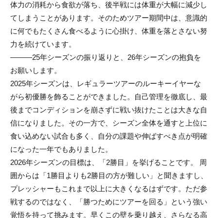
体力の消耗から食欲が落ち、後半戦には体重が大幅に減少し
てしまうことがあります。そのためツアー期間中は、意識的
に何でもたくさん食べるように心掛け、体重を落とさない努
力を続けています。
———25年シーズンの振り返りと、26年シーズンの抱負を
お願いします。
2025年シーズンは、レギュラーツアーのルーキーイヤーな
がら初優勝を飾ることができました。自己管理を徹底し、最
後までコンディションを崩さずに戦い抜けたことは大きな自
信になりました。その一方で、シーズン全体を通すと上位に
食い込めない試合も多く、自分の課題や伸ばすべき点が明確
になった一年でもありました。
2026年シーズンの目標は、「2勝目」を挙げることです。 周
囲からは「1勝目よりも2勝目の方が難しい」と聞きますし、
プレッシャーもこれまで以上に大きくなるはずです。ただ参
戦するのではなく、「勝つためにツアーを回る」という強い
覚悟を持って挑みます。早くこの壁を乗り越え、さらなる高