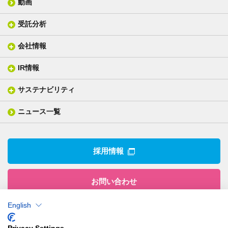
動画
層間接着シート
光学位相差素子
その他
貼り合せ加工 - フィルム貼合
受託分析
貼り合せ加工 - ガラス貼合
会社情報
分析メニュー(事例)
電気絶縁・産業構造材料
技術情報
ISO/IEC17025 認定試験所
織物製品
織る
IR情報
会社概要
分析装置
一般塗工製品
塗る
社長メッセージ
分析ニュース
サステナビリティ
IR情報トップ
産業用構造材料
形づくる
組織図
業績ハイライト
事業所
ニュース一覧
技術用語集
製品ニュース
サステナビリティ・マネジメント
IRライブラリー
関係企業
環境への取組み
電子公告
沿革
技術・製品情報トップ
社会との関わり
IRカレンダー
採用情報
CSRニュース
アナリストカバレッジ
IRニュース
お問い合わせ
English
株式会社有沢製作所