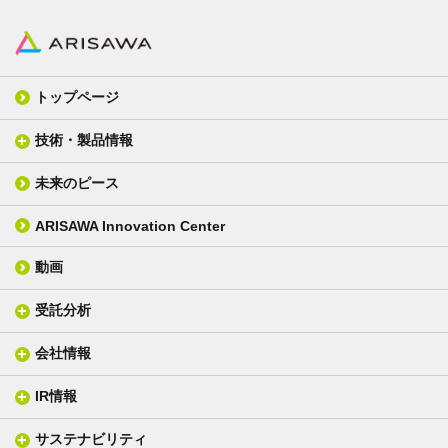
トップページ
技術・製品情報
未来のピース
FPC材料
光学材料
カバーレイフィルム
スクリーン
ARISAWA Innovation Center
銅張り積層板
3D材料
動画
層間接着シート
光学位相差素子
その他
貼り合せ加工 - フィルム貼合
受託分析
貼り合せ加工 - ガラス貼合
会社情報
分析メニュー(事例)
電気絶縁・産業構造材料
技術情報
ISO/IEC17025 認定試験所
織物製品
織る
IR情報
会社概要
分析装置
一般塗工製品
塗る
社長メッセージ
分析ニュース
サステナビリティ
IR情報トップ
産業用構造材料
形づくる