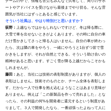
チームの中で、情報も苦労もみんなで共有して、周りのサポ
ートやアドバイスを受けながら最後までやり切る。そんな雰
囲気が当社にはずっとあると感じています。
そういう社風は、やはり特別だと思いますか？
荻野：
上越ならではかもしれないですけど、冬は帰る際に、
大雪で車を出せないときがよくあります。その時に自分の車
だけ雪かきしてさっと帰る人はいません。自分の車が終わっ
たら、次は隣の車をやろう、一緒にやろうと1台ずつ皆で雪
かきをしますが、それが自然とできる。そういう助け合いの
精神があると思います。すごく雪が降る上越だからこそかも
しれませんが。
藤田：
あと、当社には技術の表彰制度がありますが、個人の
表彰はしません。技術そのものとか、チーム全体を表彰しま
す。だから一人で仕事を抱え込むようなことはあまり意味が
ありません。例えば「この新製品を作って売れました」とな
ったら、その利益の何%を開発者に還元するという制度があ
りまして。３人で開発したなら、一番頑張ったよねって人に