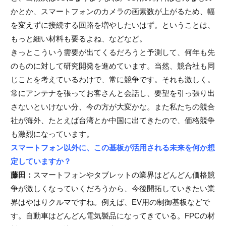
かとか、スマートフォンのカメラの画素数が上がるため、幅
を変えずに接続する回路を増やしたいはず。ということは、
もっと細い材料も要るよね、などなど。
きっとこういう需要が出てくるだろうと予測して、何年も先
のものに対して研究開発を進めています。当然、競合社も同
じことを考えているわけで、常に競争です。それも激しく。
常にアンテナを張ってお客さんと会話し、要望を引っ張り出
さないといけない分、今の方が大変かな。また私たちの競合
社が海外、たとえば台湾とか中国に出てきたので、価格競争
も激烈になっています。
スマートフォン以外に、この基板が活用される未来を何か想
定していますか？
藤田：
スマートフォンやタブレットの業界はどんどん価格競
争が激しくなっていくだろうから、今後開拓していきたい業
界はやはりクルマですね。例えば、EV用の制御基板などで
す。自動車はどんどん電気製品になってきている。FPCの材