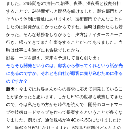
ました。24時間を3で割って朝番、夜番、深夜番と役割分担
することで、24時間ずっと開発を続けました。製造部門だと
そういう体制は普通にありますが、技術部門でそんなことを
したのは開発が面白かったからですね。当時は自分たちも若
かった。そんな勤務をしながらも、夕方はナイタースキーに
行き、帰ってきてまた仕事をすることだってありました。当
時は仕事にも遊びにも貪欲でしたから。
顧客ニーズを超え、未来を予測して自ら創り出す
そもそも開発というのは、顧客から作ってくれという話が先
にあるのですか、それとも自社が顧客に売り込むために作る
のですか？
藤田：
今まではお客さんからの要求に応えて開発しているこ
とが多かったと思います。しかしFPCの世界も成熟してきた
ので、今は私たちの方から時代を読んで、開発のロードマッ
プや技術ロードマップを作って提案するということが多くな
りました。例えば、通信規格が今4Gから5Gになりましたけ
ど、当然次は6Gになりますよね。6G用の材料はどんなもの