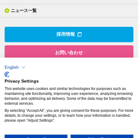
組織図
業績ハイライト
事業所
ニュース一覧
技術用語集
製品ニュース
サステナビリティ・マネジメント
IRライブラリー
関係企業
環境への取組み
電子公告
沿革
技術・製品情報トップ
社会との関わり
IRカレンダー
採用情報
CSRニュース
アナリストカバレッジ
IRニュース
お問い合わせ
English
株式会社有沢製作所
Privacy Settings
本社
This website uses cookies and similar technologies for purposes such as
〒943-8610
maintaining site functionality, improving user experience, analyzing browsing
新潟県上越市南本町1丁目5番5号
behavior, and optimizing ad delivery. Some of the data may be transmitted to
TEL：
025-524-5121
／FAX：025-524-1117
external services.
By selecting “Accept All”, you are giving consent for these purposes. For more
details, to change your settings, or to learn how your information is handled,
プライバシーポリシー
please open “Adjust Settings”.
© Arisawa Manufacturing Co., Ltd.