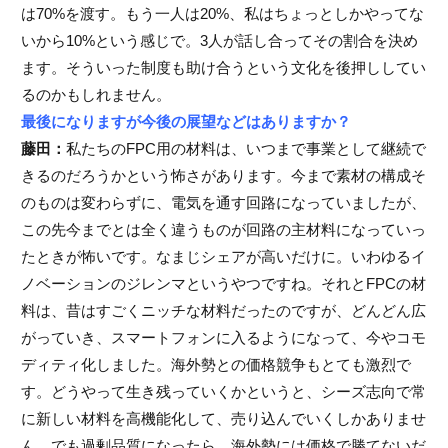
は70%を渡す。もう一人は20%、私はちょっとしかやってな
いから10%という感じで。3人が話し合ってその割合を決め
ます。そういった制度も助け合うという文化を後押ししてい
るのかもしれません。
最後になりますが今後の展望などはありますか？
藤田：
私たちのFPC用の材料は、いつまで事業として継続で
きるのだろうかという怖さがあります。今まで素材の構成そ
のものは変わらずに、電気を通す回路になっていましたが、
この先今までとは全く違うものが回路の主材料になっていっ
たときが怖いです。なまじシェアが高いだけに。いわゆるイ
ノベーションのジレンマというやつですね。それとFPCの材
料は、昔はすごくニッチな材料だったのですが、どんどん広
がっていき、スマートフォンに入るようになって、今やコモ
ディティ化しました。海外勢との価格競争もとても激烈で
す。どうやって生き残っていくかというと、シーズ志向で常
に新しい材料を高機能化して、売り込んでいくしかありませ
ん。でも過剰品質になったら、海外勢には価格で勝てないだ