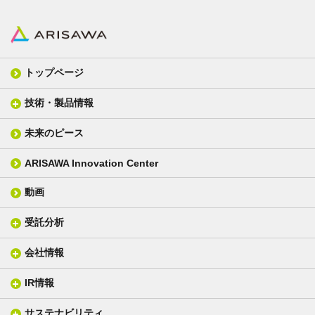
トップページ
技術・製品情報
未来のピース
FPC材料
光学材料
カバーレイフィルム
スクリーン
ARISAWA Innovation Center
銅張り積層板
3D材料
動画
層間接着シート
光学位相差素子
その他
貼り合せ加工 - フィルム貼合
受託分析
貼り合せ加工 - ガラス貼合
会社情報
分析メニュー(事例)
電気絶縁・産業構造材料
技術情報
ISO/IEC17025 認定試験所
織物製品
織る
IR情報
会社概要
分析装置
一般塗工製品
塗る
社長メッセージ
分析ニュース
サステナビリティ