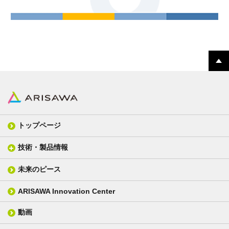
トップページ
技術・製品情報
未来のピース
FPC材料
光学材料
カバーレイフィルム
スクリーン
ARISAWA Innovation Center
銅張り積層板
3D材料
動画
層間接着シート
光学位相差素子
その他
貼り合せ加工 - フィルム貼合