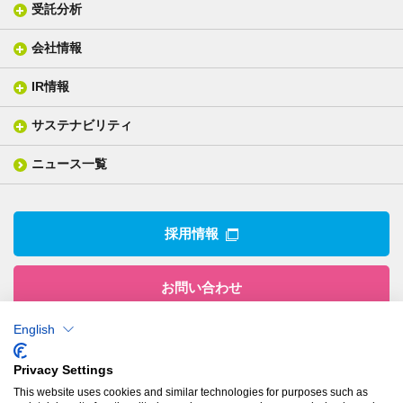
受託分析
貼り合せ加工 - ガラス貼合
会社情報
分析メニュー(事例)
電気絶縁・産業構造材料
技術情報
ISO/IEC17025 認定試験所
織物製品
織る
IR情報
会社概要
分析装置
一般塗工製品
塗る
社長メッセージ
分析ニュース
サステナビリティ
IR情報トップ
産業用構造材料
形づくる
組織図
業績ハイライト
事業所
ニュース一覧
技術用語集
製品ニュース
サステナビリティ・マネジメント
IRライブラリー
関係企業
環境への取組み
電子公告
沿革
技術・製品情報トップ
社会との関わり
IRカレンダー
採用情報
CSRニュース
アナリストカバレッジ
IRニュース
お問い合わせ
English
株式会社有沢製作所
Privacy Settings
本社
This website uses cookies and similar technologies for purposes such as
〒943-8610