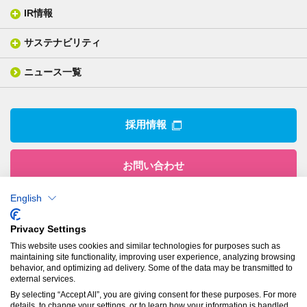
ISO/IEC17025 認定試験所
織物製品
織る
IR情報
会社概要
分析装置
一般塗工製品
塗る
社長メッセージ
分析ニュース
サステナビリティ
IR情報トップ
産業用構造材料
形づくる
組織図
業績ハイライト
事業所
ニュース一覧
技術用語集
製品ニュース
サステナビリティ・マネジメント
IRライブラリー
関係企業
環境への取組み
電子公告
沿革
技術・製品情報トップ
社会との関わり
IRカレンダー
採用情報
CSRニュース
アナリストカバレッジ
IRニュース
お問い合わせ
English
株式会社有沢製作所
Privacy Settings
本社
This website uses cookies and similar technologies for purposes such as
〒943-8610
maintaining site functionality, improving user experience, analyzing browsing
新潟県上越市南本町1丁目5番5号
behavior, and optimizing ad delivery. Some of the data may be transmitted to
TEL：
025-524-5121
／FAX：025-524-1117
external services.
By selecting “Accept All”, you are giving consent for these purposes. For more
details, to change your settings, or to learn how your information is handled,