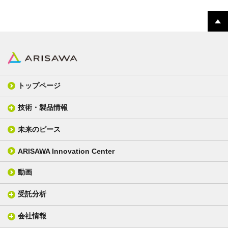
トップページ
技術・製品情報
未来のピース
FPC材料
光学材料
カバーレイフィルム
スクリーン
ARISAWA Innovation Center
銅張り積層板
3D材料
動画
層間接着シート
光学位相差素子
その他
貼り合せ加工 - フィルム貼合
受託分析
貼り合せ加工 - ガラス貼合
会社情報
分析メニュー(事例)
電気絶縁・産業構造材料
技術情報