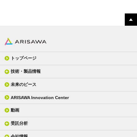
トップページ
技術・製品情報
未来のピース
FPC材料
光学材料
カバーレイフィルム
スクリーン
ARISAWA Innovation Center
銅張り積層板
3D材料
動画
層間接着シート
光学位相差素子
その他
貼り合せ加工 - フィルム貼合
受託分析
貼り合せ加工 - ガラス貼合
会社情報