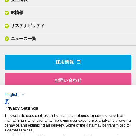
分析メニュー(事例)
電気絶縁・産業構造材料
技術情報
ISO/IEC17025 認定試験所
織物製品
織る
IR情報
会社概要
分析装置
一般塗工製品
塗る
社長メッセージ
分析ニュース
サステナビリティ
IR情報トップ
産業用構造材料
形づくる
組織図
業績ハイライト
事業所
ニュース一覧
技術用語集
製品ニュース
サステナビリティ・マネジメント
IRライブラリー
関係企業
環境への取組み
電子公告
沿革
技術・製品情報トップ
社会との関わり
IRカレンダー
採用情報
CSRニュース
アナリストカバレッジ
IRニュース
お問い合わせ
English
株式会社有沢製作所
Privacy Settings
本社
This website uses cookies and similar technologies for purposes such as
〒943-8610
maintaining site functionality, improving user experience, analyzing browsing
新潟県上越市南本町1丁目5番5号
behavior, and optimizing ad delivery. Some of the data may be transmitted to
TEL：
025-524-5121
／FAX：025-524-1117
external services.