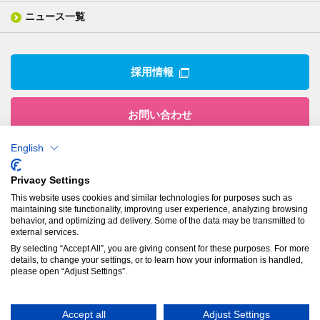
業績ハイライト
事業所
ニュース一覧
技術用語集
製品ニュース
サステナビリティ・マネジメント
IRライブラリー
関係企業
環境への取組み
電子公告
沿革
技術・製品情報トップ
社会との関わり
IRカレンダー
採用情報
CSRニュース
アナリストカバレッジ
IRニュース
お問い合わせ
English
株式会社有沢製作所
Privacy Settings
本社
This website uses cookies and similar technologies for purposes such as
〒943-8610
maintaining site functionality, improving user experience, analyzing browsing
新潟県上越市南本町1丁目5番5号
behavior, and optimizing ad delivery. Some of the data may be transmitted to
TEL：
025-524-5121
／FAX：025-524-1117
external services.
By selecting “Accept All”, you are giving consent for these purposes. For more
details, to change your settings, or to learn how your information is handled,
プライバシーポリシー
please open “Adjust Settings”.
© Arisawa Manufacturing Co., Ltd.
Accept all
Adjust Settings