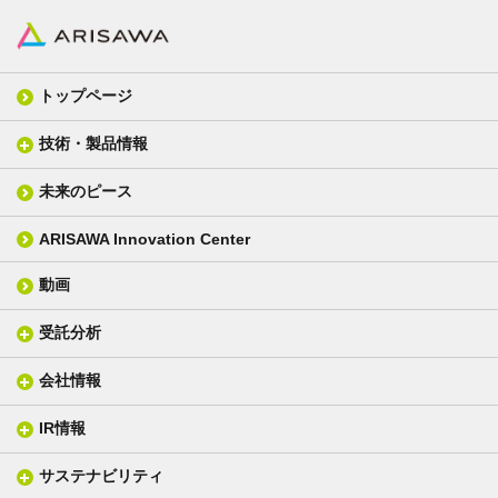
トップページ
技術・製品情報
未来のピース
FPC材料
光学材料
カバーレイフィルム
スクリーン
ARISAWA Innovation Center
銅張り積層板
3D材料
動画
層間接着シート
光学位相差素子
その他
貼り合せ加工 - フィルム貼合
受託分析
貼り合せ加工 - ガラス貼合
会社情報
分析メニュー(事例)
電気絶縁・産業構造材料
技術情報
ISO/IEC17025 認定試験所
織物製品
織る
IR情報
会社概要
分析装置
一般塗工製品
塗る
社長メッセージ
分析ニュース
サステナビリティ
IR情報トップ
産業用構造材料
形づくる
組織図