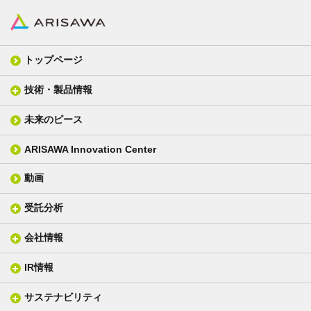
トップページ
技術・製品情報
未来のピース
FPC材料
光学材料
カバーレイフィルム
スクリーン
ARISAWA Innovation Center
銅張り積層板
3D材料
動画
層間接着シート
光学位相差素子
その他
貼り合せ加工 - フィルム貼合
受託分析
貼り合せ加工 - ガラス貼合
会社情報
分析メニュー(事例)
電気絶縁・産業構造材料
技術情報
ISO/IEC17025 認定試験所
織物製品
織る
IR情報
会社概要
分析装置
一般塗工製品
塗る
社長メッセージ
分析ニュース
サステナビリティ
IR情報トップ
産業用構造材料
形づくる
組織図