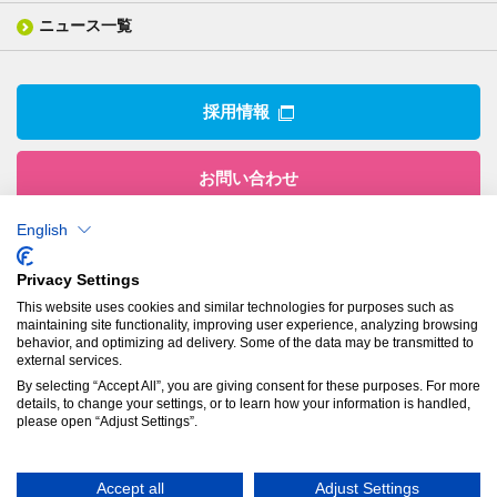
業績ハイライト
事業所
ニュース一覧
技術用語集
製品ニュース
サステナビリティ・マネジメント
IRライブラリー
関係企業
環境への取組み
電子公告
沿革
技術・製品情報トップ
社会との関わり
IRカレンダー
採用情報
CSRニュース
アナリストカバレッジ
IRニュース
お問い合わせ
English
株式会社有沢製作所
Privacy Settings
本社
This website uses cookies and similar technologies for purposes such as
〒943-8610
maintaining site functionality, improving user experience, analyzing browsing
新潟県上越市南本町1丁目5番5号
behavior, and optimizing ad delivery. Some of the data may be transmitted to
TEL：
025-524-5121
／FAX：025-524-1117
external services.
By selecting “Accept All”, you are giving consent for these purposes. For more
details, to change your settings, or to learn how your information is handled,
プライバシーポリシー
please open “Adjust Settings”.
© Arisawa Manufacturing Co., Ltd.
Accept all
Adjust Settings