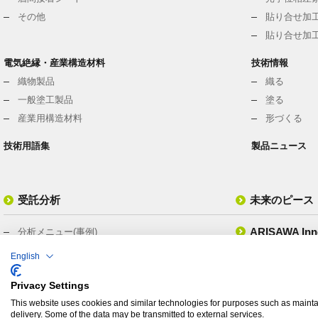
その他
貼り合せ加工
貼り合せ加工
電気絶縁・産業構造材料
技術情報
織物製品
織る
一般塗工製品
塗る
産業用構造材料
形づくる
技術用語集
製品ニュース
受託分析
未来のピース
ARISAWA Inno
分析メニュー(事例)
ISO/IEC17025 認定試験所
English
動画
分析装置
Privacy Settings
分析ニュース
This website uses cookies and similar technologies for purposes such as maintai
delivery. Some of the data may be transmitted to external services.