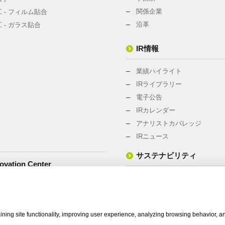
関係企業
 - フィルム貼合
沿革
 - ガラス貼合
IR情報
業績ハイライト
IRライブラリー
電子公告
IRカレンダー
アナリストカバレッジ
IRニュース
サステナビリティ
vation Center
サステナビリティ・マネジメ
環境への取組み
社会との関わり
ning site functionality, improving user experience, analyzing browsing behavior, a
CSRニュース