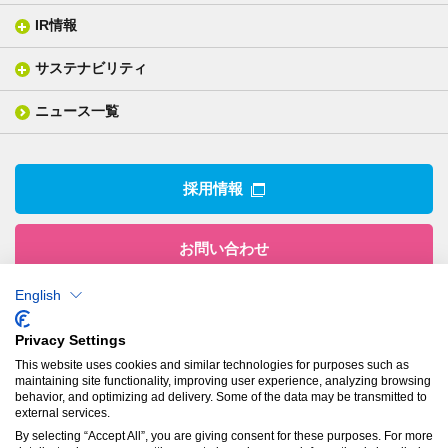
ISO/IEC17025 認定試験所
織物製品
織る
IR情報
会社概要
分析装置
一般塗工製品
塗る
社長メッセージ
分析ニュース
サステナビリティ
IR情報トップ
産業用構造材料
形づくる
組織図
業績ハイライト
事業所
ニュース一覧
技術用語集
製品ニュース
サステナビリティ・マネジメント
IRライブラリー
関係企業
環境への取組み
電子公告
沿革
技術・製品情報トップ
社会との関わり
IRカレンダー
採用情報
CSRニュース
アナリストカバレッジ
IRニュース
お問い合わせ
English
株式会社有沢製作所
Privacy Settings
本社
This website uses cookies and similar technologies for purposes such as
〒943-8610
maintaining site functionality, improving user experience, analyzing browsing
新潟県上越市南本町1丁目5番5号
behavior, and optimizing ad delivery. Some of the data may be transmitted to
TEL：
025-524-5121
／FAX：025-524-1117
external services.
By selecting “Accept All”, you are giving consent for these purposes. For more