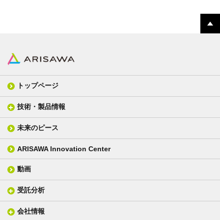
トップページ
技術・製品情報
未来のピース
FPC材料
光学材料
カバーレイフィルム
スクリーン
ARISAWA Innovation Center
銅張り積層板
3D材料
動画
層間接着シート
光学位相差素子
その他
貼り合せ加工 - フィルム貼合
受託分析
貼り合せ加工 - ガラス貼合
会社情報
分析メニュー(事例)
電気絶縁・産業構造材料
技術情報