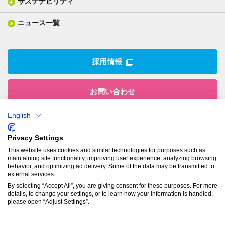
サステナビリティ
IR情報トップ
産業用構造材料
形づくる
組織図
業績ハイライト
事業所
ニュース一覧
技術用語集
製品ニュース
サステナビリティ・マネジメント
IRライブラリー
関係企業
環境への取組み
電子公告
沿革
技術・製品情報トップ
社会との関わり
IRカレンダー
採用情報
CSRニュース
アナリストカバレッジ
IRニュース
お問い合わせ
English
株式会社有沢製作所
Privacy Settings
本社
This website uses cookies and similar technologies for purposes such as
〒943-8610
maintaining site functionality, improving user experience, analyzing browsing
新潟県上越市南本町1丁目5番5号
behavior, and optimizing ad delivery. Some of the data may be transmitted to
TEL：
025-524-5121
／FAX：025-524-1117
external services.
By selecting “Accept All”, you are giving consent for these purposes. For more
details, to change your settings, or to learn how your information is handled,
プライバシーポリシー
please open “Adjust Settings”.