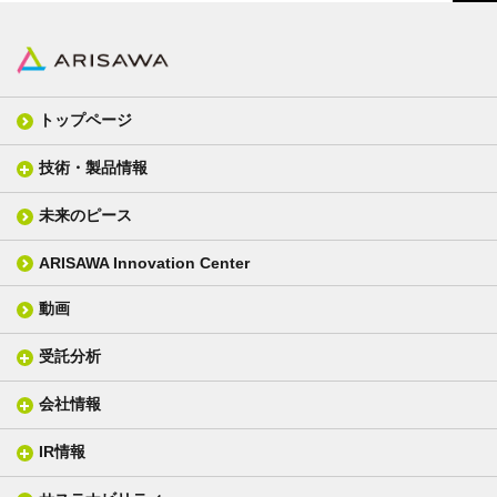
トップページ
技術・製品情報
未来のピース
FPC材料
光学材料
カバーレイフィルム
スクリーン
ARISAWA Innovation Center
銅張り積層板
3D材料
動画
層間接着シート
光学位相差素子
その他
貼り合せ加工 - フィルム貼合
受託分析
貼り合せ加工 - ガラス貼合
会社情報
分析メニュー(事例)
電気絶縁・産業構造材料
技術情報
ISO/IEC17025 認定試験所
織物製品
織る
IR情報
会社概要
分析装置
一般塗工製品
塗る
社長メッセージ
分析ニュース