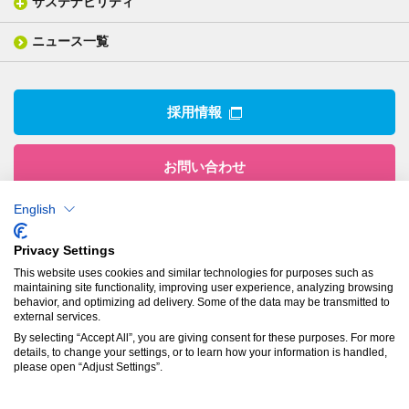
サステナビリティ
IR情報トップ
産業用構造材料
形づくる
組織図
業績ハイライト
事業所
ニュース一覧
技術用語集
製品ニュース
サステナビリティ・マネジメント
IRライブラリー
関係企業
環境への取組み
電子公告
沿革
技術・製品情報トップ
社会との関わり
IRカレンダー
採用情報
CSRニュース
アナリストカバレッジ
IRニュース
お問い合わせ
English
株式会社有沢製作所
Privacy Settings
本社
This website uses cookies and similar technologies for purposes such as
〒943-8610
maintaining site functionality, improving user experience, analyzing browsing
新潟県上越市南本町1丁目5番5号
behavior, and optimizing ad delivery. Some of the data may be transmitted to
TEL：
025-524-5121
／FAX：025-524-1117
external services.
By selecting “Accept All”, you are giving consent for these purposes. For more
details, to change your settings, or to learn how your information is handled,
プライバシーポリシー
please open “Adjust Settings”.