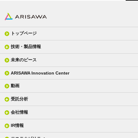
トップページ
技術・製品情報
未来のピース
FPC材料
光学材料
カバーレイフィルム
スクリーン
ARISAWA Innovation Center
銅張り積層板
3D材料
動画
層間接着シート
光学位相差素子
その他
貼り合せ加工 - フィルム貼合
受託分析
貼り合せ加工 - ガラス貼合
会社情報
分析メニュー(事例)
電気絶縁・産業構造材料
技術情報
ISO/IEC17025 認定試験所
織物製品
織る
IR情報
会社概要
分析装置
一般塗工製品
塗る
社長メッセージ
分析ニュース