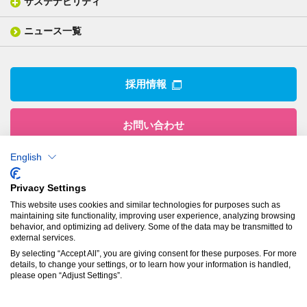
サステナビリティ
IR情報トップ
産業用構造材料
形づくる
組織図
業績ハイライト
事業所
ニュース一覧
技術用語集
製品ニュース
サステナビリティ・マネジメント
IRライブラリー
関係企業
環境への取組み
電子公告
沿革
技術・製品情報トップ
社会との関わり
IRカレンダー
採用情報
CSRニュース
アナリストカバレッジ
IRニュース
お問い合わせ
English
株式会社有沢製作所
Privacy Settings
本社
This website uses cookies and similar technologies for purposes such as
〒943-8610
maintaining site functionality, improving user experience, analyzing browsing
新潟県上越市南本町1丁目5番5号
behavior, and optimizing ad delivery. Some of the data may be transmitted to
TEL：
025-524-5121
／FAX：025-524-1117
external services.
By selecting “Accept All”, you are giving consent for these purposes. For more
details, to change your settings, or to learn how your information is handled,
プライバシーポリシー
please open “Adjust Settings”.