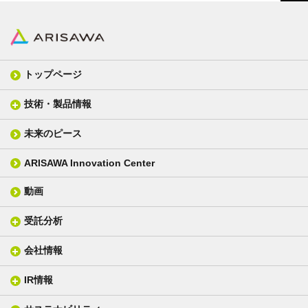
トップページ
技術・製品情報
未来のピース
FPC材料
光学材料
カバーレイフィルム
スクリーン
ARISAWA Innovation Center
銅張り積層板
3D材料
動画
層間接着シート
光学位相差素子
その他
貼り合せ加工 - フィルム貼合
受託分析
貼り合せ加工 - ガラス貼合
会社情報
分析メニュー(事例)
電気絶縁・産業構造材料
技術情報
ISO/IEC17025 認定試験所
織物製品
織る
IR情報
会社概要
分析装置
一般塗工製品
塗る
社長メッセージ
分析ニュース