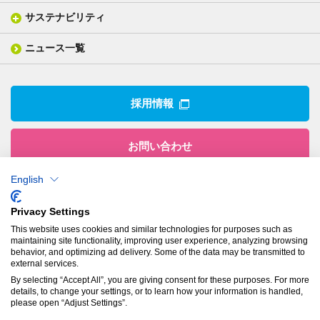
一般塗工製品
塗る
社長メッセージ
分析ニュース
サステナビリティ
IR情報トップ
産業用構造材料
形づくる
組織図
業績ハイライト
事業所
ニュース一覧
技術用語集
製品ニュース
サステナビリティ・マネジメント
IRライブラリー
関係企業
環境への取組み
電子公告
沿革
技術・製品情報トップ
社会との関わり
IRカレンダー
採用情報
CSRニュース
アナリストカバレッジ
IRニュース
お問い合わせ
English
株式会社有沢製作所
Privacy Settings
本社
This website uses cookies and similar technologies for purposes such as
〒943-8610
maintaining site functionality, improving user experience, analyzing browsing
新潟県上越市南本町1丁目5番5号
behavior, and optimizing ad delivery. Some of the data may be transmitted to
TEL：
025-524-5121
／FAX：025-524-1117
external services.
By selecting “Accept All”, you are giving consent for these purposes. For more
details, to change your settings, or to learn how your information is handled,
プライバシーポリシー
please open “Adjust Settings”.