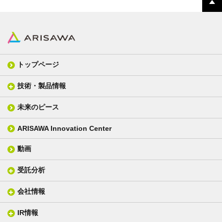
トップページ
技術・製品情報
未来のピース
FPC材料
光学材料
カバーレイフィルム
スクリーン
ARISAWA Innovation Center
銅張り積層板
3D材料
動画
層間接着シート
光学位相差素子
その他
貼り合せ加工 - フィルム貼合
受託分析
貼り合せ加工 - ガラス貼合
会社情報
分析メニュー(事例)
電気絶縁・産業構造材料
技術情報
ISO/IEC17025 認定試験所
織物製品
織る
IR情報
会社概要
分析装置