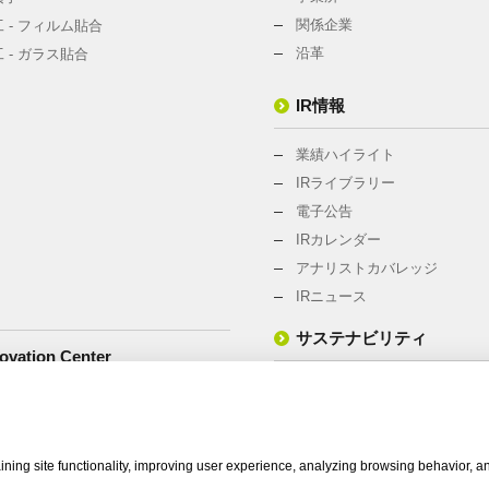
関係企業
 - フィルム貼合
沿革
 - ガラス貼合
IR情報
業績ハイライト
IRライブラリー
電子公告
IRカレンダー
アナリストカバレッジ
IRニュース
サステナビリティ
vation Center
サステナビリティ・マネジメ
環境への取組み
社会との関わり
ning site functionality, improving user experience, analyzing browsing behavior, a
CSRニュース