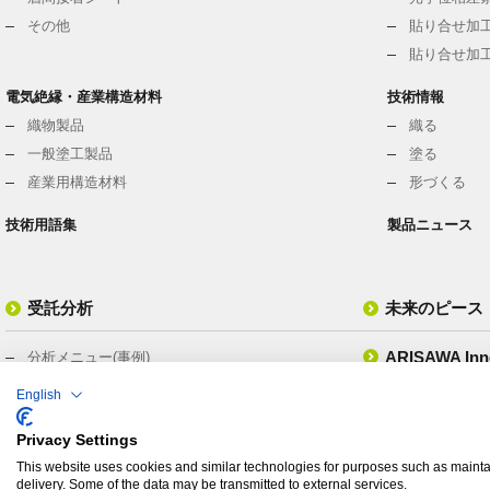
その他
貼り合せ加工
貼り合せ加工
電気絶縁・産業構造材料
技術情報
織物製品
織る
一般塗工製品
塗る
産業用構造材料
形づくる
技術用語集
製品ニュース
受託分析
未来のピース
ARISAWA Inno
分析メニュー(事例)
ISO/IEC17025 認定試験所
English
動画
分析装置
Privacy Settings
分析ニュース
This website uses cookies and similar technologies for purposes such as maintai
delivery. Some of the data may be transmitted to external services.