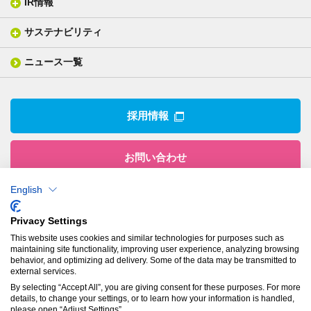
IR情報
会社概要
分析装置
一般塗工製品
塗る
社長メッセージ
分析ニュース
サステナビリティ
IR情報トップ
産業用構造材料
形づくる
組織図
業績ハイライト
事業所
ニュース一覧
技術用語集
製品ニュース
サステナビリティ・マネジメント
IRライブラリー
関係企業
環境への取組み
電子公告
沿革
技術・製品情報トップ
社会との関わり
IRカレンダー
採用情報
CSRニュース
アナリストカバレッジ
IRニュース
お問い合わせ
English
株式会社有沢製作所
Privacy Settings
本社
This website uses cookies and similar technologies for purposes such as
〒943-8610
maintaining site functionality, improving user experience, analyzing browsing
新潟県上越市南本町1丁目5番5号
behavior, and optimizing ad delivery. Some of the data may be transmitted to
TEL：
025-524-5121
／FAX：025-524-1117
external services.
By selecting “Accept All”, you are giving consent for these purposes. For more
details, to change your settings, or to learn how your information is handled,
プライバシーポリシー
please open “Adjust Settings”.