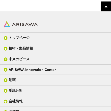
トップページ
技術・製品情報
未来のピース
FPC材料
光学材料
カバーレイフィルム
スクリーン
ARISAWA Innovation Center
銅張り積層板
3D材料
動画
層間接着シート
光学位相差素子
その他
貼り合せ加工 - フィルム貼合
受託分析
貼り合せ加工 - ガラス貼合
会社情報
分析メニュー(事例)
電気絶縁・産業構造材料
技術情報
ISO/IEC17025 認定試験所
織物製品
織る