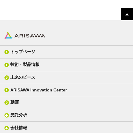
トップページ
技術・製品情報
未来のピース
FPC材料
光学材料
カバーレイフィルム
スクリーン
ARISAWA Innovation Center
銅張り積層板
3D材料
動画
層間接着シート
光学位相差素子
その他
貼り合せ加工 - フィルム貼合
受託分析
貼り合せ加工 - ガラス貼合
会社情報
分析メニュー(事例)
電気絶縁・産業構造材料
技術情報