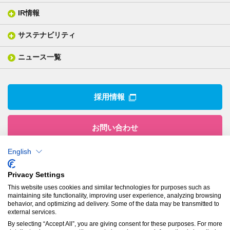
ISO/IEC17025 認定試験所
織物製品
織る
IR情報
会社概要
分析装置
一般塗工製品
塗る
社長メッセージ
分析ニュース
サステナビリティ
IR情報トップ
産業用構造材料
形づくる
組織図
業績ハイライト
事業所
ニュース一覧
技術用語集
製品ニュース
サステナビリティ・マネジメント
IRライブラリー
関係企業
環境への取組み
電子公告
沿革
技術・製品情報トップ
社会との関わり
IRカレンダー
採用情報
CSRニュース
アナリストカバレッジ
IRニュース
お問い合わせ
English
株式会社有沢製作所
Privacy Settings
本社
This website uses cookies and similar technologies for purposes such as
〒943-8610
maintaining site functionality, improving user experience, analyzing browsing
新潟県上越市南本町1丁目5番5号
behavior, and optimizing ad delivery. Some of the data may be transmitted to
TEL：
025-524-5121
／FAX：025-524-1117
external services.
By selecting “Accept All”, you are giving consent for these purposes. For more