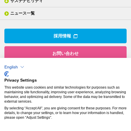
サステナビリティ
IR情報トップ
産業用構造材料
形づくる
組織図
業績ハイライト
事業所
ニュース一覧
技術用語集
製品ニュース
サステナビリティ・マネジメント
IRライブラリー
関係企業
環境への取組み
電子公告
沿革
技術・製品情報トップ
社会との関わり
IRカレンダー
採用情報
CSRニュース
アナリストカバレッジ
IRニュース
お問い合わせ
English
株式会社有沢製作所
Privacy Settings
本社
This website uses cookies and similar technologies for purposes such as
〒943-8610
maintaining site functionality, improving user experience, analyzing browsing
新潟県上越市南本町1丁目5番5号
behavior, and optimizing ad delivery. Some of the data may be transmitted to
TEL：
025-524-5121
／FAX：025-524-1117
external services.
By selecting “Accept All”, you are giving consent for these purposes. For more
details, to change your settings, or to learn how your information is handled,
プライバシーポリシー
please open “Adjust Settings”.