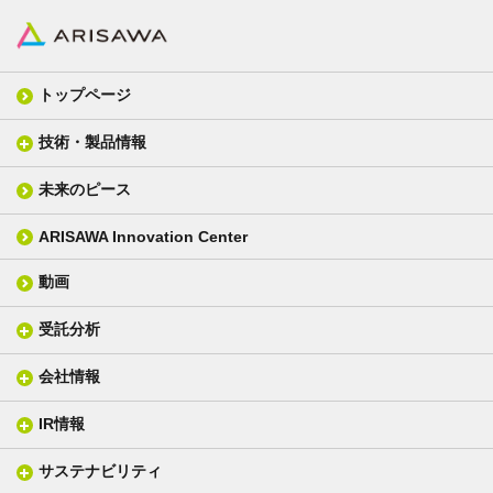
トップページ
技術・製品情報
未来のピース
FPC材料
光学材料
カバーレイフィルム
スクリーン
ARISAWA Innovation Center
銅張り積層板
3D材料
動画
層間接着シート
光学位相差素子
その他
貼り合せ加工 - フィルム貼合
受託分析
貼り合せ加工 - ガラス貼合
会社情報
分析メニュー(事例)
電気絶縁・産業構造材料
技術情報
ISO/IEC17025 認定試験所
織物製品
織る
IR情報
会社概要
分析装置
一般塗工製品
塗る
社長メッセージ
分析ニュース
サステナビリティ
IR情報トップ
産業用構造材料
形づくる
組織図