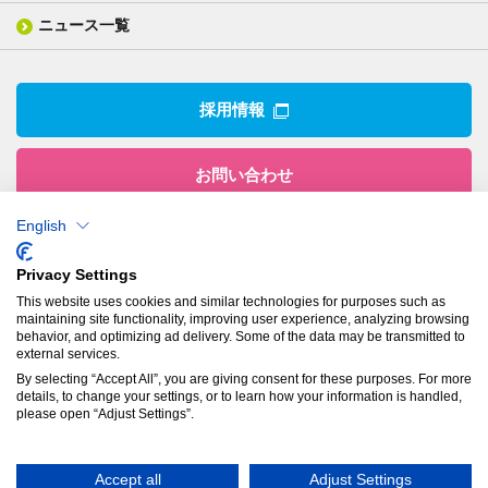
業績ハイライト
事業所
ニュース一覧
技術用語集
製品ニュース
サステナビリティ・マネジメント
IRライブラリー
関係企業
環境への取組み
電子公告
沿革
技術・製品情報トップ
社会との関わり
IRカレンダー
採用情報
CSRニュース
アナリストカバレッジ
IRニュース
お問い合わせ
English
株式会社有沢製作所
Privacy Settings
本社
This website uses cookies and similar technologies for purposes such as
〒943-8610
maintaining site functionality, improving user experience, analyzing browsing
新潟県上越市南本町1丁目5番5号
behavior, and optimizing ad delivery. Some of the data may be transmitted to
TEL：
025-524-5121
／FAX：025-524-1117
external services.
By selecting “Accept All”, you are giving consent for these purposes. For more
details, to change your settings, or to learn how your information is handled,
プライバシーポリシー
please open “Adjust Settings”.
© Arisawa Manufacturing Co., Ltd.
Accept all
Adjust Settings