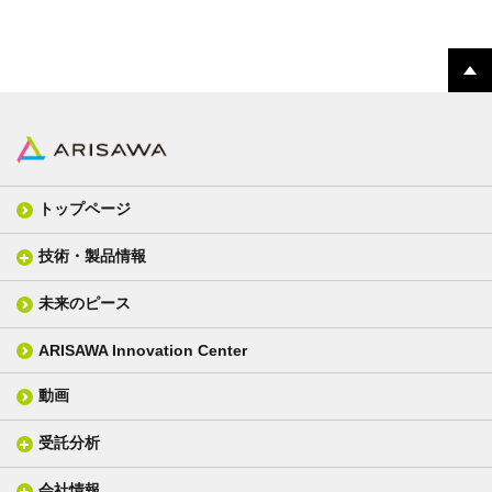
トップページ
技術・製品情報
未来のピース
FPC材料
光学材料
カバーレイフィルム
スクリーン
ARISAWA Innovation Center
銅張り積層板
3D材料
動画
層間接着シート
光学位相差素子
その他
貼り合せ加工 - フィルム貼合
受託分析
貼り合せ加工 - ガラス貼合
会社情報