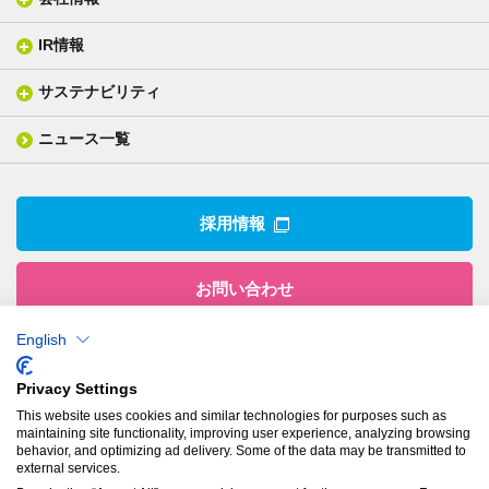
分析メニュー(事例)
電気絶縁・産業構造材料
技術情報
ISO/IEC17025 認定試験所
織物製品
織る
IR情報
会社概要
分析装置
一般塗工製品
塗る
社長メッセージ
分析ニュース
サステナビリティ
IR情報トップ
産業用構造材料
形づくる
組織図
業績ハイライト
事業所
ニュース一覧
技術用語集
製品ニュース
サステナビリティ・マネジメント
IRライブラリー
関係企業
環境への取組み
電子公告
沿革
技術・製品情報トップ
社会との関わり
IRカレンダー
採用情報
CSRニュース
アナリストカバレッジ
IRニュース
お問い合わせ
English
株式会社有沢製作所
Privacy Settings
本社
This website uses cookies and similar technologies for purposes such as
〒943-8610
maintaining site functionality, improving user experience, analyzing browsing
新潟県上越市南本町1丁目5番5号
behavior, and optimizing ad delivery. Some of the data may be transmitted to
TEL：
025-524-5121
／FAX：025-524-1117
external services.