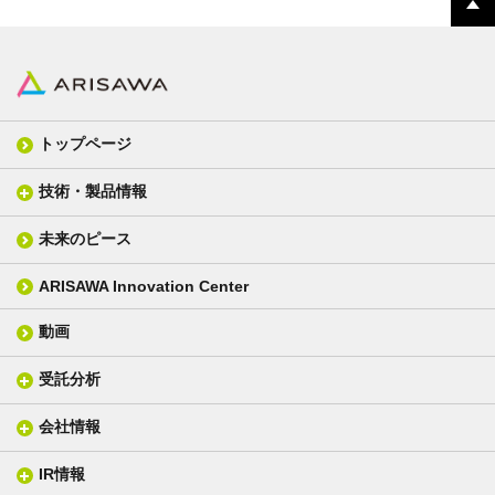
トップページ
技術・製品情報
未来のピース
FPC材料
光学材料
カバーレイフィルム
スクリーン
ARISAWA Innovation Center
銅張り積層板
3D材料
動画
層間接着シート
光学位相差素子
その他
貼り合せ加工 - フィルム貼合
受託分析
貼り合せ加工 - ガラス貼合
会社情報
分析メニュー(事例)
電気絶縁・産業構造材料
技術情報
ISO/IEC17025 認定試験所
織物製品
織る
IR情報
会社概要
分析装置