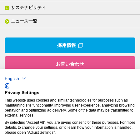
一般塗工製品
塗る
社長メッセージ
分析ニュース
サステナビリティ
IR情報トップ
産業用構造材料
形づくる
組織図
業績ハイライト
事業所
ニュース一覧
技術用語集
製品ニュース
サステナビリティ・マネジメント
IRライブラリー
関係企業
環境への取組み
電子公告
沿革
技術・製品情報トップ
社会との関わり
IRカレンダー
採用情報
CSRニュース
アナリストカバレッジ
IRニュース
お問い合わせ
English
株式会社有沢製作所
Privacy Settings
本社
This website uses cookies and similar technologies for purposes such as
〒943-8610
maintaining site functionality, improving user experience, analyzing browsing
新潟県上越市南本町1丁目5番5号
behavior, and optimizing ad delivery. Some of the data may be transmitted to
TEL：
025-524-5121
／FAX：025-524-1117
external services.
By selecting “Accept All”, you are giving consent for these purposes. For more
details, to change your settings, or to learn how your information is handled,
プライバシーポリシー
please open “Adjust Settings”.