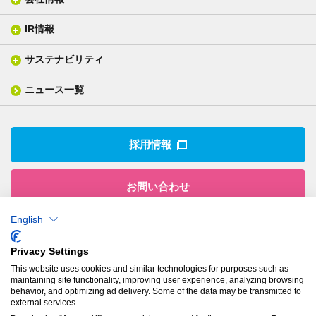
分析メニュー(事例)
電気絶縁・産業構造材料
技術情報
ISO/IEC17025 認定試験所
織物製品
織る
IR情報
会社概要
分析装置
一般塗工製品
塗る
社長メッセージ
分析ニュース
サステナビリティ
IR情報トップ
産業用構造材料
形づくる
組織図
業績ハイライト
事業所
ニュース一覧
技術用語集
製品ニュース
サステナビリティ・マネジメント
IRライブラリー
関係企業
環境への取組み
電子公告
沿革
技術・製品情報トップ
社会との関わり
IRカレンダー
採用情報
CSRニュース
アナリストカバレッジ
IRニュース
お問い合わせ
English
株式会社有沢製作所
Privacy Settings
本社
This website uses cookies and similar technologies for purposes such as
〒943-8610
maintaining site functionality, improving user experience, analyzing browsing
新潟県上越市南本町1丁目5番5号
behavior, and optimizing ad delivery. Some of the data may be transmitted to
TEL：
025-524-5121
／FAX：025-524-1117
external services.