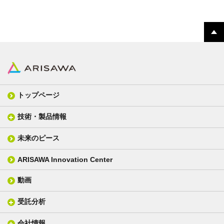
トップページ
技術・製品情報
未来のピース
FPC材料
光学材料
カバーレイフィルム
スクリーン
ARISAWA Innovation Center
銅張り積層板
3D材料
動画
層間接着シート
光学位相差素子
その他
貼り合せ加工 - フィルム貼合
受託分析
貼り合せ加工 - ガラス貼合
会社情報