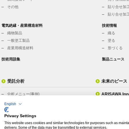
その他
貼り合せ加工
貼り合せ加工
電気絶縁・産業構造材料
技術情報
織物製品
織る
一般塗工製品
塗る
産業用構造材料
形づくる
技術用語集
製品ニュース
受託分析
未来のピース
ARISAWA Inno
分析メニュー(事例)
ISO/IEC17025 認定試験所
English
動画
分析装置
Privacy Settings
分析ニュース
This website uses cookies and similar technologies for purposes such as maintai
delivery. Some of the data may be transmitted to external services.