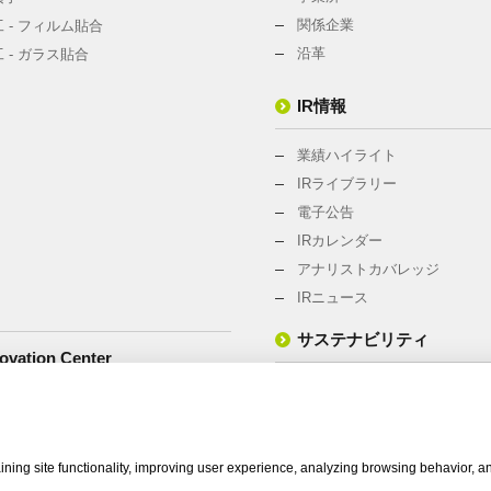
関係企業
 - フィルム貼合
沿革
 - ガラス貼合
IR情報
業績ハイライト
IRライブラリー
電子公告
IRカレンダー
アナリストカバレッジ
IRニュース
サステナビリティ
vation Center
サステナビリティ・マネジメ
環境への取組み
社会との関わり
ning site functionality, improving user experience, analyzing browsing behavior, a
CSRニュース