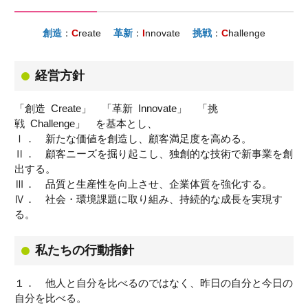
創造
：
C
reate
革新
：
I
nnovate
挑戦
：
C
hallenge
経営方針
「創造 Create」 「革新 Innovate」 「挑
戦 Challenge」 を基本とし、
Ⅰ． 新たな価値を創造し、顧客満足度を高める。
Ⅱ． 顧客ニーズを掘り起こし、独創的な技術で新事業を創
出する。
Ⅲ． 品質と生産性を向上させ、企業体質を強化する。
Ⅳ． 社会・環境課題に取り組み、持続的な成長を実現す
る。
私たちの行動指針
１． 他人と自分を比べるのではなく、昨日の自分と今日の
自分を比べる。