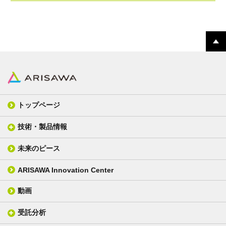
トップページ
技術・製品情報
未来のピース
FPC材料
光学材料
カバーレイフィルム
スクリーン
ARISAWA Innovation Center
銅張り積層板
3D材料
動画
層間接着シート
光学位相差素子
その他
貼り合せ加工 - フィルム貼合
受託分析
貼り合せ加工 - ガラス貼合