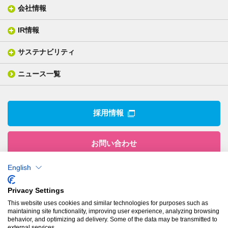
会社情報
分析メニュー(事例)
電気絶縁・産業構造材料
技術情報
ISO/IEC17025 認定試験所
織物製品
織る
IR情報
会社概要
分析装置
一般塗工製品
塗る
社長メッセージ
分析ニュース
サステナビリティ
IR情報トップ
産業用構造材料
形づくる
組織図
業績ハイライト
事業所
ニュース一覧
技術用語集
製品ニュース
サステナビリティ・マネジメント
IRライブラリー
関係企業
環境への取組み
電子公告
沿革
技術・製品情報トップ
社会との関わり
IRカレンダー
採用情報
CSRニュース
アナリストカバレッジ
IRニュース
お問い合わせ
English
株式会社有沢製作所
Privacy Settings
本社
This website uses cookies and similar technologies for purposes such as
〒943-8610
maintaining site functionality, improving user experience, analyzing browsing
新潟県上越市南本町1丁目5番5号
behavior, and optimizing ad delivery. Some of the data may be transmitted to
TEL：
025-524-5121
／FAX：025-524-1117
external services.